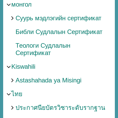
монгол
Суурь мэдлэгийн сертификат
Библи Судлалын Сертификат
Теологи Судлалын
Сертификат
Kiswahili
Astashahada ya Misingi
ไทย
ประกาศนียบัตรวิชาระดับรากฐาน