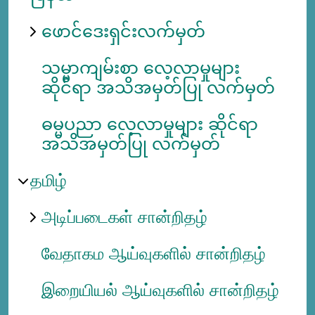
ဖောင်ဒေးရှင်းလက်မှတ်
သမ္မာကျမ်းစာ လေ့လာမှုများ
ဆိုင်ရာ အသိအမှတ်ပြု လက်မှတ်
ဓမ္မပညာ လေ့လာမှုများ ဆိုင်ရာ
အသိအမှတ်ပြု လက်မှတ်
தமிழ்
அடிப்படைகள் சான்றிதழ்
வேதாகம ஆய்வுகளில் சான்றிதழ்
இறையியல் ஆய்வுகளில் சான்றிதழ்