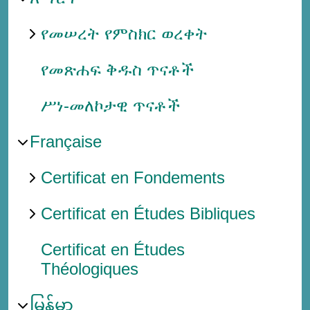
የመሠረት የምስክር ወረቀት
የመጽሐፍ ቅዱስ ጥናቶች
ሥነ-መለኮታዊ ጥናቶች
Française
Certificat en Fondements
Certificat en Études Bibliques
Certificat en Études
Théologiques
မြန်မာ