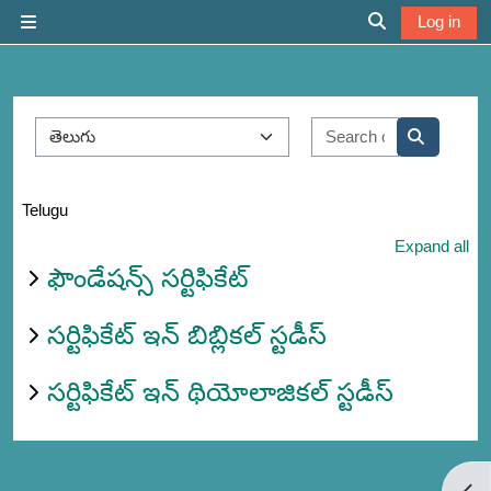
Skip to main content
Log in
Side panel
Toggle search 
Course categories
Search cour
Search co
Telugu
Expand all
ఫౌండేషన్స్ సర్టిఫికేట్
సర్టిఫికేట్ ఇన్ బిబ్లికల్ స్టడీస్
సర్టిఫికేట్ ఇన్ థియోలాజికల్ స్టడీస్
Open