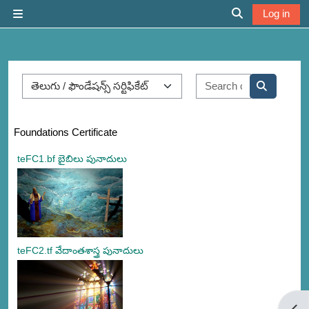
Skip to main content
Log in
Side panel
Toggle search 
Course categories
Search cour
Search co
Foundations Certificate
teFC1.bf బైబిలు పునాదులు
teFC2.tf వేదాంతశాస్త్ర పునాదులు
Open