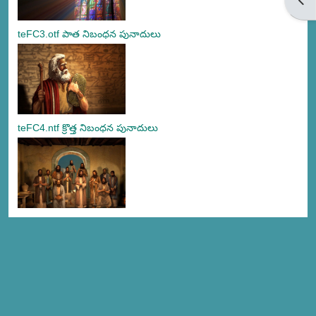
teFC3.otf పాత నిబంధన పునాదులు
teFC4.ntf క్రొత్త నిబంధన పునాదులు