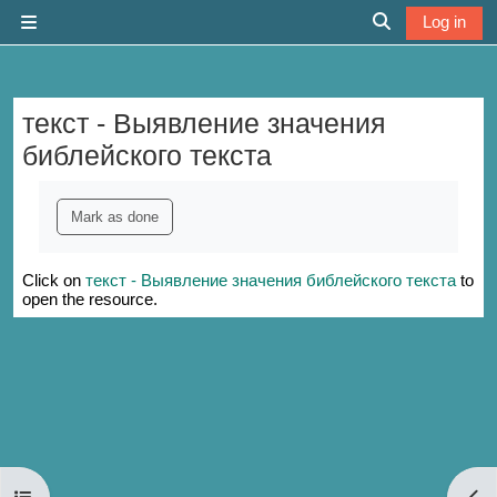
Skip to main content
Log in
Side panel
Toggle search 
текст - Выявление значения
библейского текста
Completion requirements
Mark as done
Click on
текст - Выявление значения библейского текста
to
open the resource.
Open course index
Open