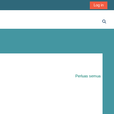
Log in
Alihk
Perluas semua