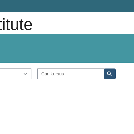
titute
Cari kursus
Cari kursus