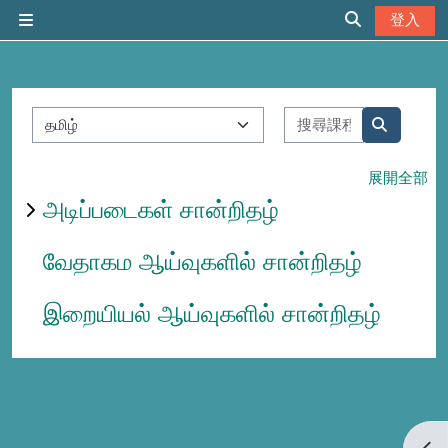
跳至主內容
登入
側板
切換搜尋輸入
課程類別
搜尋課程
搜尋課程
展開全部
அடிப்படைகள் சான்றிதழ்
வேதாகம ஆய்வுகளில் சான்றிதழ்
இறையியல் ஆய்வுகளில் சான்றிதழ்
開啟